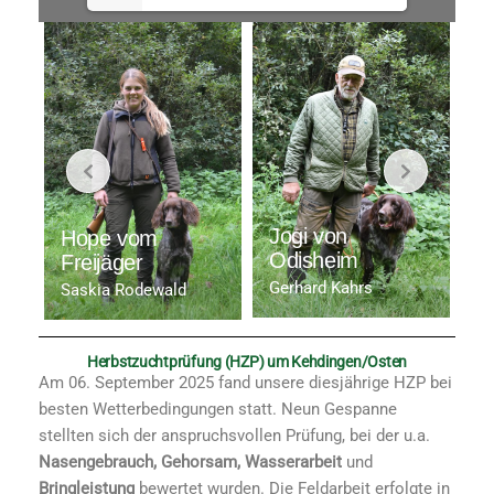
J
Jogi von
Hope vom
H
Odisheim
Freijäger
Mi
Gerhard Kahrs
Saskia Rodewald
Herbstzuchtprüfung (HZP) um Kehdingen/Osten
Am 06. September 2025 fand unsere diesjährige HZP bei
besten Wetterbedingungen statt. Neun Gespanne
stellten sich der anspruchsvollen Prüfung, bei der u.a.
Nasengebrauch, Gehorsam, Wasserarbeit
und
Bringleistung
bewertet wurden. Die Feldarbeit erfolgte in