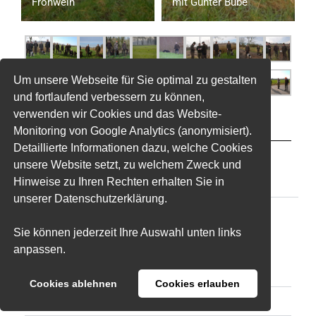
Frohwein
mit Günter Bube
Um unsere Webseite für Sie optimal zu gestalten
und fortlaufend verbessern zu können,
verwenden wir Cookies und das Website-
Monitoring von Google Analytics (anonymisiert).
Detaillierte Informationen dazu, welche Cookies
Bringtreueprüfung im Frühjahr 2024
unsere Website setzt, zu welchem Zweck und
Hinweise zu Ihren Rechten erhalten Sie in
Ergebniss der Btr
unserer Datenschutzerklärung.
2024
Sie können jederzeit Ihre Auswahl unten links
anpassen.
Ergebnisse der Zuchtschau
Cookies ablehnen
Cookies erlauben
Verbandsjugendprüfung 2024