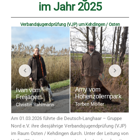
im Jahr 2025
Verbandsjugendprüfung (VJP) um Kehdingen / Osten
Amy vom
Al
Ivan vom
Hohenzollernpark
Ho
Freijäger
rk
Torben Möller
Mi
Christin Rahlmann
Am 01.03.2026 führte die Deutsch-Langhaar – Gruppe
Nord e.V. ihre diesjährige Verbandsjugendprüfung (VJP)
im Raum Osten / Kehdingen durch. Unter der Leitung von