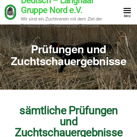
Deutsch – Langhaar
Gruppe Nord e.V.
Menü
Wir sind ein Zuchtverein mit dem Ziel der
Erhaltung und Förderung der Reinzucht
Prüfungen und
Zuchtschauergebnisse
sämtliche Prüfungen
und
Zuchtschauergebnisse