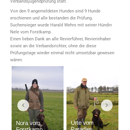
Verbandsjugendprüfung statt.
Von den 9 angemeldeten Hunden sind 9 Hunde
erschienen und alle bestanden die Prüfung.
Suchensieger wurde Harald Wehrs mit seiner Hündin
Nele vom Forstkamp.
Einen lieben Dank an alle Revierführer, Revierinhaber
sowie an die Verbandsrichter, ohne die diese
Prüfungstage wieder einmal nicht umsetzbar gewesen
wären.
J
Urte vom
Nora vom
W
Paradies
Forstkamp