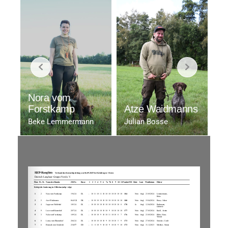
Nora vom
L
Forstkamp
Atze Waidmanns
B
Beke Lemmermann
Julian Bosse
Co