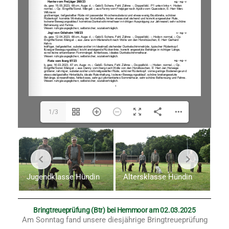
1/3
Altersklasse Hündin
Jugendklasse Hündin
Ju
Bringtreueprüfung (Btr) bei Hemmoor am 02.03.2025
Am Sonntag fand unsere diesjährige Bringtreueprüfung