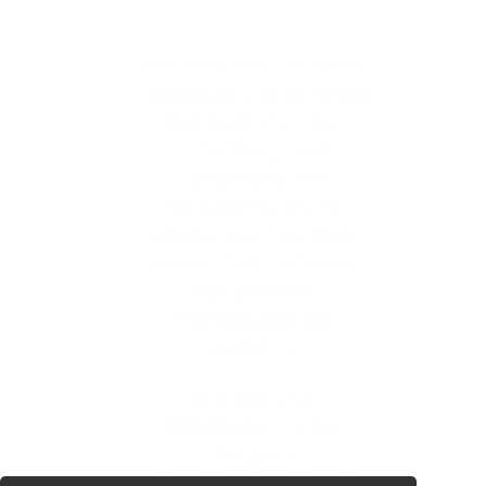
Wir sind ein Deutsch
Langhaar Zuchtverein
mit dem Ziel der
Erhaltung und
Förderung der
Reinzucht,
es ist
schön das Sie sich
etwas Zeit nehmen
auf unserer
Homepage zu
stöbern.
Mit fast 200
Mitglieder in der
Region
Norddeutschland