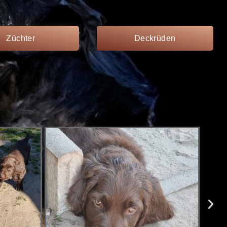
Züchter
Deckrüden